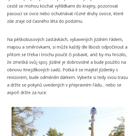
cestě se mohou kochat vyhlídkami do krajiny, pozorovat
pasoucí se ovce nebo ochutnávat různé druhy ovoce, které
zde zraje od časného léta do podzimu.
Na pěškobusových zastávkách, vybavených jízdním řádem,
mapou a směrovkami, si může každý dle libosti odpočinout a
přitom se třeba i trochu poučit či pobavit, aniž by mu hrozilo,
že zmešká svůj spoj. Jízdné je dobrovolné a bude použito na
obnovu Knejzlíkových sadů. Potká-li se majitel jízdenky s
revizorem, bude odměněn dárkem. Vyberte si tedy svou trasu
a držte se pokynů uvedených v přepravním řádu... nebo se
aspoň držte za ruce.