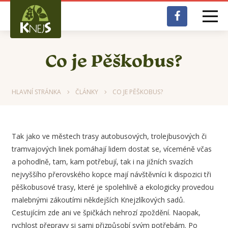
Co je Pěškobus?
HLAVNÍ STRÁNKA
ČLÁNKY
CO JE PĚŠKOBUS?
Tak jako ve městech trasy autobusových, trolejbusových či
tramvajových linek pomáhají lidem dostat se, víceméně včas
a pohodlně, tam, kam potřebují, tak i na jižních svazích
nejvyššího přerovského kopce mají návštěvníci k dispozici tři
pěškobusové trasy, které je spolehlivě a ekologicky provedou
malebnými zákoutími někdejších Knejzlíkových sadů.
Cestujícím zde ani ve špičkách nehrozí zpoždění. Naopak,
rychlost přepravy si sami přizpůsobí svým potřebám. Po